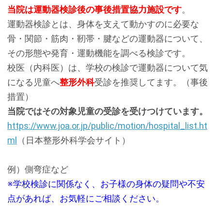
当院は運動器検診後の事後措置協力施設です
。
運動器検診とは、身体を支えて動かすのに必要な
骨・関節・筋肉・靭帯・腱などの運動器について、
その形態や発育・運動機能を調べる検診です。
校医（内科医）は、学校の検診で運動器について気
になる児童へ
整形外科
受診を推奨してます。（事後
措置）
当院ではその対象児童の受診を受けつけています。
https://www.joa.or.jp/public/motion/hospital_list.ht
ml
（日本整形外科学会サイト）
例）側弯症など
※学校検診に関係なく、
お子様の身体の疑問や不安
点があれば、お気軽にご相談ください。