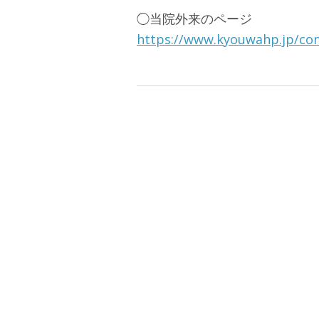
◯当院外来のページ
https://www.kyouwahp.jp/co